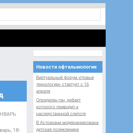
Новости офтальмологии
Виртуальный форум «Новые
технологии» стартует с 16
апреля
д
Определен ген, дефект
которого приводит к
ЯНВАРЬ
наследственной слепоте
В Астрахани модернизирована
варь, 18-
детская поликлиника