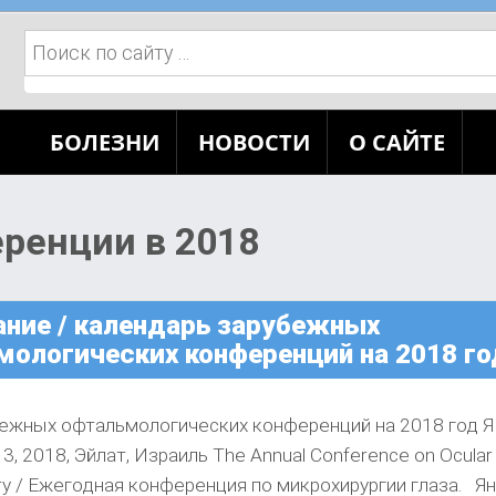
Поиск:
БОЛЕЗНИ
НОВОСТИ
О САЙТЕ
ренции в 2018
ание / календарь зарубежных
мологических конференций на 2018 го
бежных офтальмологических конференций на 2018 год 
3, 2018, Эйлат, Израиль The Annual Conference on Ocular
ry / Ежегодная конференция по микрохирургии глаза. Ян