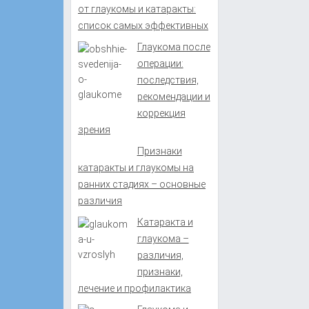
от глаукомы и катаракты:
список самых эффективных
Глаукома после
операции:
последствия,
рекомендации и
коррекция
зрения
Признаки
катаракты и глаукомы на
ранних стадиях – основные
различия
Катаракта и
глаукома –
различия,
признаки,
лечение и профилактика