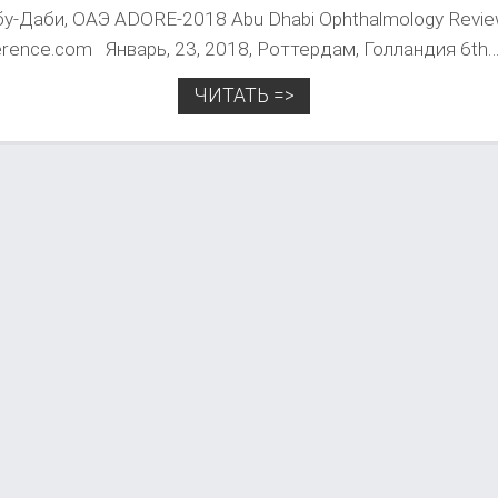
Абу-Даби, ОАЭ ADORE-2018 Abu Dhabi Ophthalmology Revi
erence.com Январь, 23, 2018, Роттердам, Голландия 6th
ЧИТАТЬ =>
Р
А
С
П
И
С
А
Н
И
Е
/
К
А
Л
Е
Н
Д
А
Р
Ь
З
А