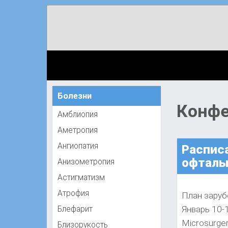
Болезни
Конфе
Амблиопия
Аметропия
Ангиопатия
Распис
офталь
Анизометропия
Астигматизм
Атрофия
План зару
Январь 10-1
Блефарит
Microsurge
Близорукость