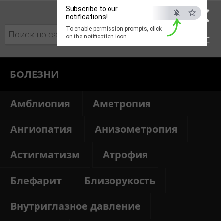
×
Subscribe to our
notifications!
To enable permission prompts, click
Поиск:
on the notification icon
ESC
БОЛЕЗНИ
Амблиопия
Аметропия
Ангиопатия
Анизометропия
Астигматизм
Атрофия
Блефарит
Близорукость
Внутриглазное давление