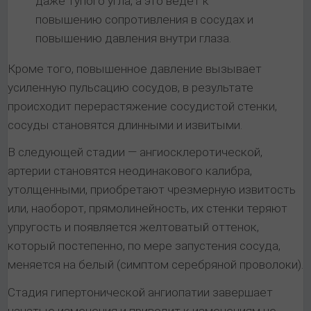
даже тупого угла, а это ведет к
повышению сопротивления в сосудах и
повышению давления внутри глаза.
Кроме того, повышенное давление вызывает
усиленную пульсацию сосудов, в результате
происходит перерастяжение сосудистой стенки,
сосуды становятся длинными и извитыми.
В следующей стадии — ангиосклеротической,
артерии становятся неодинакового калибра,
утолщенными, приобретают чрезмерную извитость
или, наоборот, прямолинейность, их стенки теряют
упругость и появляется желтоватый оттенок,
который постепенно, по мере запустения сосуда,
меняется на белый (симптом серебряной проволоки).
Стадия гипертонической ангиопатии завершает
начатые изменения и приводит к изменениям не