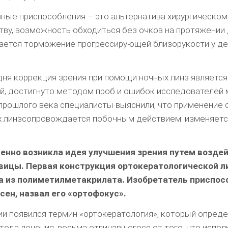
ные приспособления – это альтернатива хирургическом
ву, возможность обходиться без очков на протяжении 
гается торможение прогрессирующей близорукости у де
одня коррекция зрения при помощи ночных линз является
, достигнуто методом проб и ошибок исследователей
прошлого века специалисты выяснили, что применение 
х линзсопровождается побочным действием: изменяет
енно возникла идея улучшения зрения путем воздей
вицы. Первая конструкция ортокератологической л
а из полиметилметакрилата. Изобретатель приспос
ен, назвал его «ортофокус».
и появился термин «ортокератология», который опред
тода лечения, весьма отличавшегося от того, что испол