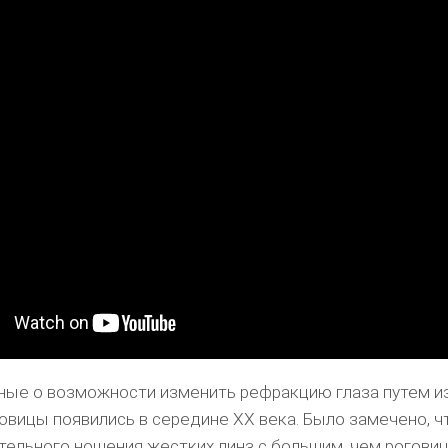
ные о возможности изменить рефракцию глаза путем и
овицы появились в середине XX века. Было замечено, ч
ельного ношения жестких линз с большим, чем роговиц