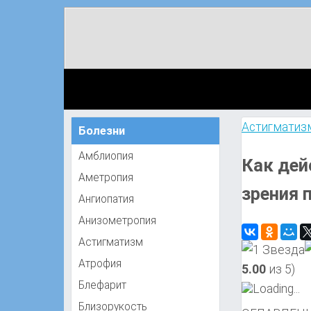
Астигматиз
Болезни
Амблиопия
Как дей
Аметропия
зрения 
Ангиопатия
Анизометропия
Астигматизм
Атрофия
5.00
из 5)
Блефарит
Loading...
Близорукость