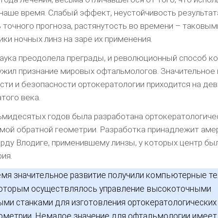
наше время. Слабый эффект, неустойчивость результата
 точного прогноза, растянутость во времени – таковым
ики ночных линз на заре их применения.
наука преодолела преграды, и революционный способ к
ужил признание мировых офтальмологов. Значительно
ти и безопасности ортокератологии приходится на де
того века.
ьмидесятых годов была разработана ортокератологиче
мой обратной геометрии. Разработка принадлежит аме
рду Влодиге, применившему линзы, у которых центр бы
ия.
емя значительное развитие получили компьютерные те
которым осуществлялось управление высокоточными
ми станками для изготовления ортокератологических
ометрии. Немалое значение для офтальмологии имеет