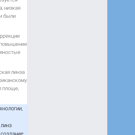
, низкая
и были
оррекции
е повышение
вяностые
ская линза
риканскому
л площе,
хнологии,
 линз
 создание