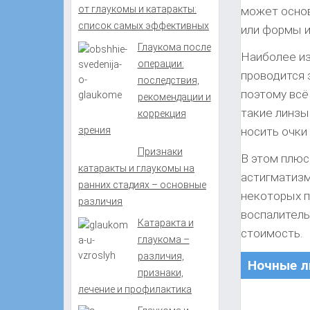
от глаукомы и катаракты:
может основ
список самых эффективных
или формы 
Глаукома после
Наиболее из
операции:
проводится з
последствия,
поэтому всё
рекомендации и
такие линзы
коррекция
зрения
носить очки
Признаки
В этом плюс
катаракты и глаукомы на
астигматизм
ранних стадиях – основные
некоторых п
различия
воспалитель
Катаракта и
стоимость.
глаукома –
различия,
Ночные л
признаки,
лечение и профилактика