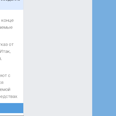
в конце
цаемые
тказ от
Итак,
,
уют с
ся
аемой
редствах.