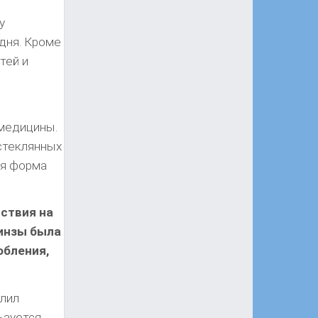
у
дня. Кроме
тей и
 медицины.
стеклянных
ся форма
ствия на
инзы была
обления,
елил
ьзуется