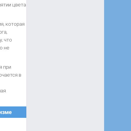
иятии цвета
я, которая
рга,
, что
о не
я при
ючается в
ная
изме