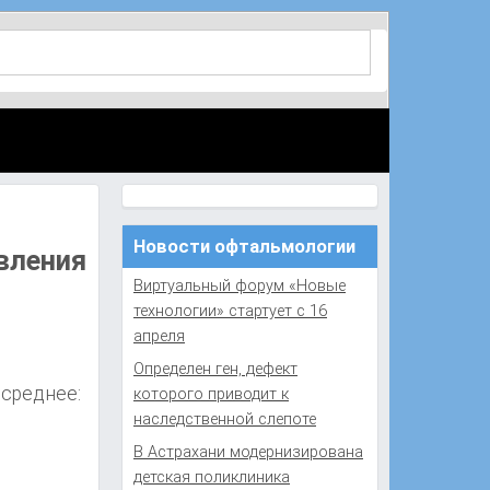
Новости офтальмологии
вления
Виртуальный форум «Новые
технологии» стартует с 16
апреля
Определен ген, дефект
 среднее:
которого приводит к
наследственной слепоте
В Астрахани модернизирована
детская поликлиника