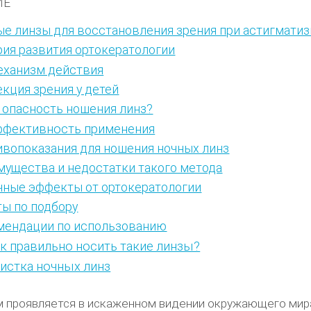
ИЕ
е линзы для восстановления зрения при астигмати
ия развития ортокератологии
ханизм действия
кция зрения у детей
 опасность ношения линз?
фективность применения
вопоказания для ношения ночных линз
ущества и недостатки такого метода
чные эффекты от ортокератологии
ы по подбору
мендации по использованию
к правильно носить такие линзы?
истка ночных линз
 проявляется в искаженном видении окружающего мир