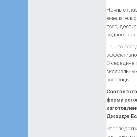
Ночные глаз
вмешательст
того, дости
подростков.
То, что сег
эффективной
В середине 
склеральны
роговицы.
Соответств
форму рого
изготовлен
Джордж Есс
Впоследстви
название ме