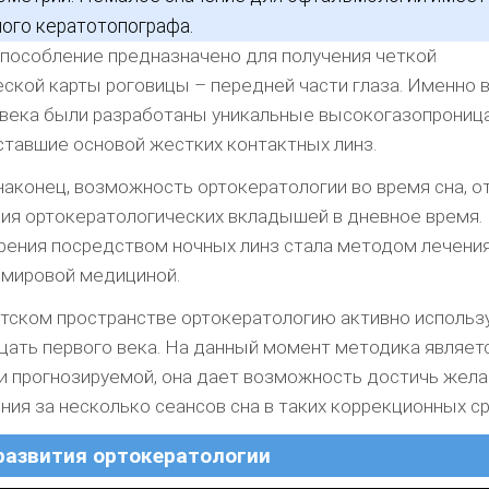
ого кератотопографа.
пособление предназначено для получения четкой
ской карты роговицы – передней части глаза. Именно 
 века были разработаны уникальные высокогазопрони
ставшие основой жестких контактных линз.
наконец, возможность ортокератологии во время сна, о
ия ортокератологических вкладышей в дневное время. 
рения посредством ночных линз стала методом лечения
 мировой медициной.
тском пространстве ортокератологию активно использ
цать первого века. На данный момент методика являет
и прогнозируемой, она дает возможность достичь жел
ния за несколько сеансов сна в таких коррекционных с
развития ортокератологии