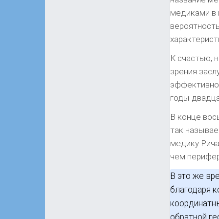
медиками в 
вероятность
характерист
К счастью, 
зрения засл
эффективнос
годы двадца
В конце вос
так называе
медику Рича
чем перифер
В это же вр
благодаря 
координатны
обратной ге