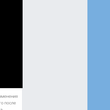
зменения
то после
а,