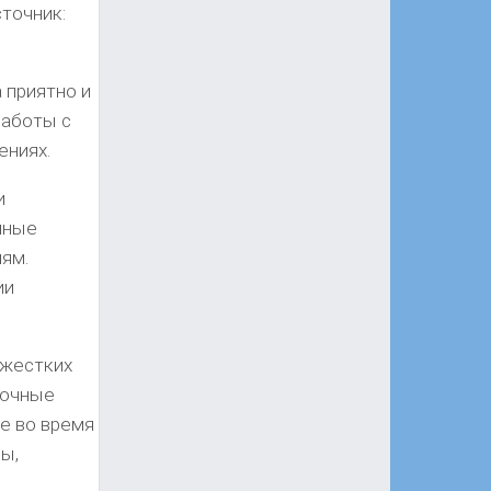
точник:
 приятно и
работы с
ениях.
и
нные
иям.
ии
 жестких
ночные
е во время
ы,