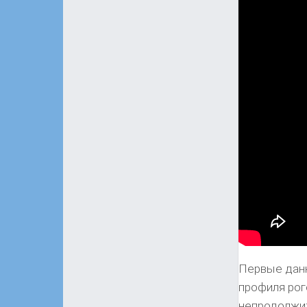
Первые дан
профиля рог
непродолжит