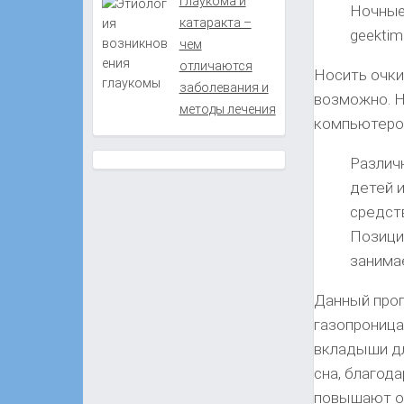
Глаукома и
Ночные
катаракта –
geektim
чем
отличаются
Носить очки
заболевания и
возможно. Н
методы лечения
компьютером
Различ
детей 
средств
Позици
занима
Данный прог
газопроница
вкладыши дл
сна, благод
повышают ос