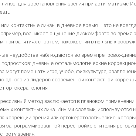
 линзы для восстановления зрения при астигматизме Ис
es.ru
 или контактные линзы в дневное время – это не всегда
апример, возникает ощущение дискомфорта во время 
, при занятиях спортом, нахождении в пыльных сооруж
ные неудобства наблюдаются во времяпрепровождени
и подростков: дневные офтальмологические коррекцио
а могут помешать игре, учебе, физкультуре, развлечен
ю одного из лидеров современной контактной коррекц
ет ортокератология.
рессивный метод заключается в плановом применении
емых контактных линз. Иными словами, используются 
я коррекции зрения или ортокератологические, которы
аря запрограммированной перестройке эпителия роговиц
троту зрения.