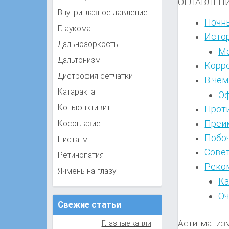
ОГЛАВЛЕН
Внутриглазное давление
Ночны
Глаукома
Истор
Дальнозоркость
Ме
Дальтонизм
Корре
Дистрофия сетчатки
В чем
Катаракта
Эф
Коньюнктивит
Проти
Преим
Косоглазие
Побо
Нистагм
Совет
Ретинопатия
Реко
Ячмень на глазу
Ка
Оч
Свежие статьи
Астигматизм
Глазные капли