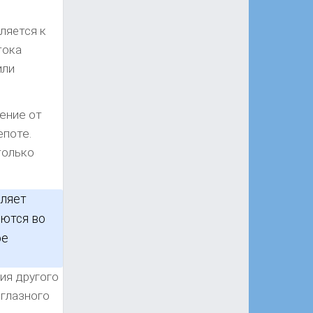
ляется к
тока
или
ение от
епоте.
только
оляет
оются во
ое
ия другого
 глазного