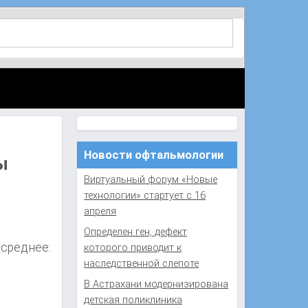
Новости офтальмологии
ы
Виртуальный форум «Новые
технологии» стартует с 16
апреля
Определен ген, дефект
 среднее:
которого приводит к
наследственной слепоте
В Астрахани модернизирована
детская поликлиника