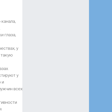
 канала,
.
и глаза,
ествах, у
 такую
азах.
стируют у
 и
мужчин всех
тивности
я