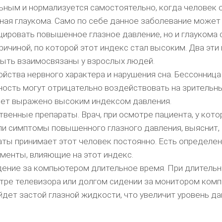
ьным и нормализуется самостоятельно, когда человек 
ная глаукома. Само по себе данное заболевание может
цировать повышенное глазное давление, но и глаукома 
ричиной, по которой этот индекс стал высоким. Два эти
быть взаимосвязаны у взрослых людей.
йства нервного характера и нарушения сна. Бессонница
ность могут отрицательно воздействовать на зрительны
дет выражено высоким индексом давления.
венные препараты. Врач, при осмотре пациента, у кото
ли симптомы повышенного глазного давления, выяснит,
аты принимает этот человек постоянно. Есть определе
менты, влияющие на этот индекс.
ение за компьютером длительное время. При длитель
тре телевизора или долгом сидении за монитором комп
дет застой глазной жидкости, что увеличит уровень да