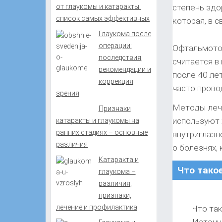
от глаукомы и катаракты:
степень здо
список самых эффективных
которая, в 
Глаукома после
операции:
Офтальмотон
последствия,
считается в
рекомендации и
после 40 ле
коррекция
часто прово
зрения
Методы лече
Признаки
используют 
катаракты и глаукомы на
ранних стадиях – основные
внутриглазн
различия
о болезнях,
Катаракта и
Что тако
глаукома –
различия,
признаки,
лечение и профилактика
Что та
Источни