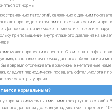
няться от нормы.
пространенных патологий, связанных с данным показат
озникает при недостаточном оттоке жидкости или при 
е. Данное состояние может привести к тяжелым нару
кольку при повышении внутриглазного давления начинае
нерв.
укома может привести к слепоте. Стоит знать о фактора
аукомы, основных симптомах данного заболевания и ме
обы вовремя отслеживать возможные негативные изме
лаз, следует периодически посещать офтальмолога и п
еские осмотры у врача.
итается нормальным?
ус принято измерять в миллиметрах ртутного столба. 
глазного давления должны укладываться в пределы 10-2