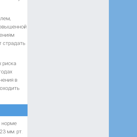
елем,
повышенной
шениям
т страдать
х риска
тодах
нения в
роходить
В норме
3 мм. рт.