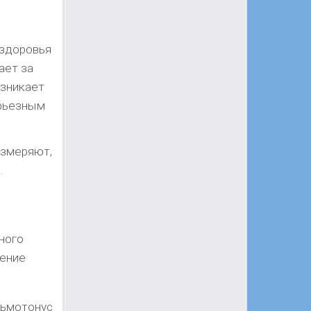
 здоровья
ает за
озникает
ерьезным
 измеряют,
.
зного
нение
льмотонус