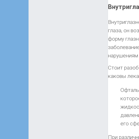
Внутригла
Внутриглазн
глаза, он во
форму глазн
заболевание
нарушениям 
Стоит разобр
каковы лека
Офталь
которо
жидкост
давлен
его сф
При различн