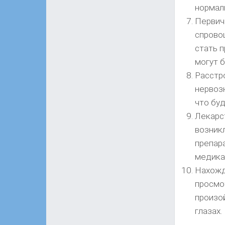
нормал
Первич
спрово
стать п
могут 
Расстро
нервоз
что бу
Лекарст
возник
препар
медика
Нахожд
просмо
произой
глазах.