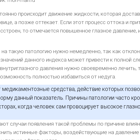
стоянно происходит движение жидкости, которая достав
вице, а позже оттекает. Если этот процесс оттока и при
сстроен, то отмечается повышенное глазное давление, 
 на такую патологию нужно немедленно, так как отклон
значений данного индекса может привести к полной сл
нутриглазного давления нужно своевременно лечить, 
возможность полностью избавиться от недуга.
 медикаментозные средства, действие которых позв
норму данный показатель. Причины патологии часто кр
торах, когда человек сам провоцирует высокое глазн
ют случаи появления такой проблемы по причине влиян
снить истинные факторы, воздействующие на давление