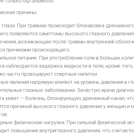
ен только офтальмолог.
еские причины:
 глаза. При травмах происходит блокировка дренажного
чего появляются симптомы высокого глазного давления
ечения, возникающие после травмы внутренней оболочк
ся причинами происходящего.
льное питание. При употреблении соли в больших колич
ка наблюдается задержка жидкости в теле, кроме того,
ию часто провоцируют спиртные напитки.
ные явления напрямую влияют на уровень давления в гл
ительные глазные заболевания. Зачастую врачи диагно
та уевит — болезнь, блокирующую дренажный канал, что
ится причиной высокого глазного давления у женщин и 
тов.
рные физические нагрузки. При сильной физической ак
одит повышение внутриглазного давления, что считаетс