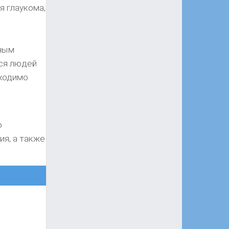
я глаукома,
ьным
тся людей
бходимо
о
ия, а также