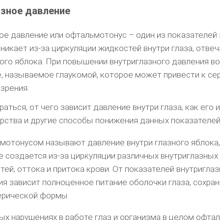
зное давление
ое давление или офтальмотонус – один из показателей
зникает из-за циркуляции жидкостей внутри глаза, отвеч
ого яблока. При повышении внутриглазного давления в
, называемое глаукомой, которое может привести к с
зрения.
аться, от чего зависит давление внутри глаза, как его
рства и другие способы понижения данных показателей
мотонусом называют давление внутри глазного яблока,
е создается из-за циркуляции различных внутриглазных
ей, оттока и притока крови. От показателей внутригла
ия зависит полноценное питание оболочки глаза, сохра
ерической формы.
ых нарушениях в работе глаз и организма в целом офта