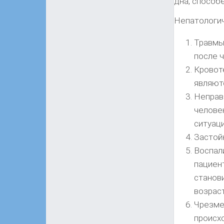
дна, способ
Непатологич
Травмы
после 
Кровот
являют
Неправи
челове
ситуац
Застой
Воспал
пациен
станов
возрас
Чрезме
происх