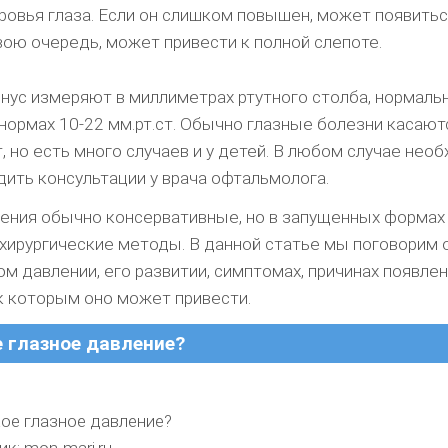
ровья глаза. Если он слишком повышен, может появитьс
свою очередь, может привести к полной слепоте.
ус измеряют в миллиметрах ртутного столба, нормал
 нормах 10-22 мм.рт.ст. Обычно глазные болезни касаю
т, но есть много случаев и у детей. В любом случае нео
дить консультации у врача офтальмолога.
ния обычно консервативные, но в запущенных формах
хирургические методы. В данной статье мы поговорим 
ом давлении, его развитии, симптомах, причинах появлен
 к которым оно может привести.
е глазное давление?
кое глазное давление?
к: mon-mari.ru