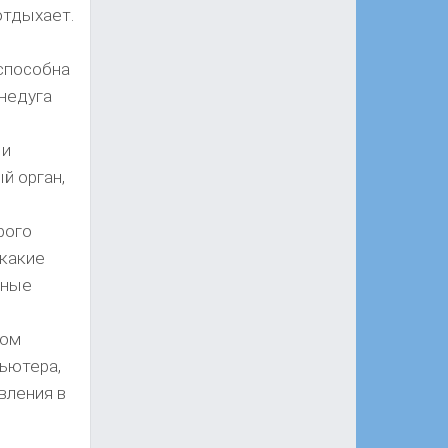
отдыхает.
способна
 недуга
 и
й орган,
рого
 какие
нные
ном
ьютера,
вления в