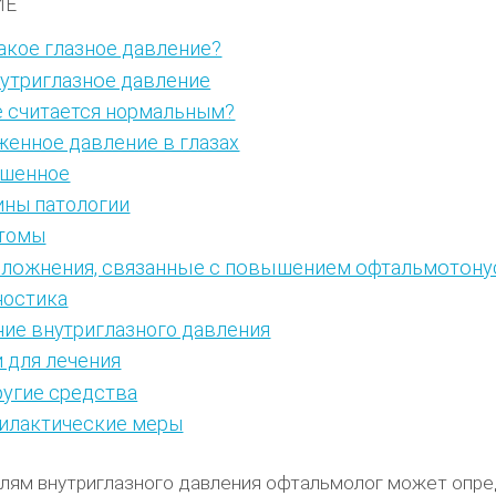
ИЕ
акое глазное давление?
утриглазное давление
е считается нормальным?
енное давление в глазах
шенное
ины патологии
томы
ложнения, связанные с повышением офтальмотону
ностика
ие внутриглазного давления
 для лечения
угие средства
илактические меры
лям внутриглазного давления офтальмолог может опр