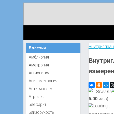
Внутриглаз
Болезни
Амблиопия
Внутриг
Аметропия
измерен
Ангиопатия
Анизометропия
Астигматизм
Атрофия
5.00
из 5)
Блефарит
Loading...
Близорукость