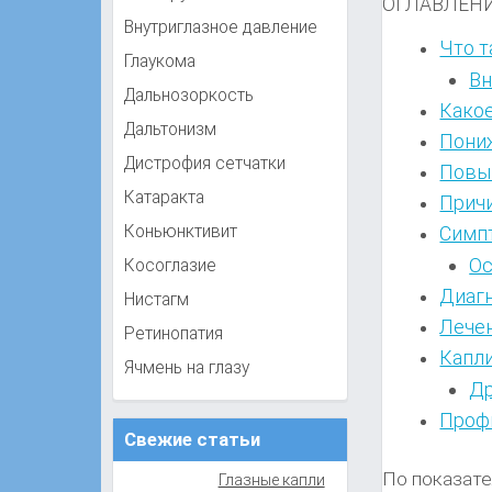
ОГЛАВЛЕН
Внутриглазное давление
Что т
Глаукома
Вн
Дальнозоркость
Како
Дальтонизм
Пониж
Дистрофия сетчатки
Повы
Катаракта
Прич
Симп
Коньюнктивит
Ос
Косоглазие
Диаг
Нистагм
Лечен
Ретинопатия
Капли
Ячмень на глазу
Др
Проф
Свежие статьи
По показате
Глазные капли