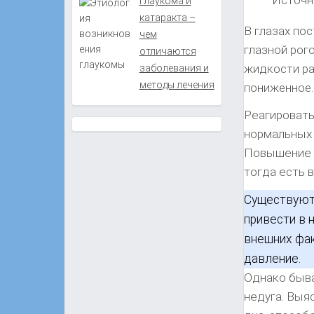
Глаукома и
катаракта –
В глазах по
чем
глазной рого
отличаются
жидкости ра
заболевания и
методы лечения
пониженное.
Реагировать
нормальных 
Повышение в
тогда есть 
Существуют
привести в 
внешних фак
давление.
Однако быва
недуга. Выя