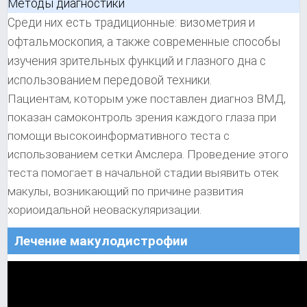
Методы диагностики
Среди них есть традиционные: визометрия и
офтальмоскопия, а также современные способы
изучения зрительных функций и глазного дна с
использованием передовой техники.
Пациентам, которым уже поставлен диагноз ВМД,
показан самоконтроль зрения каждого глаза при
помощи высокоинформативного теста с
использованием сетки Амслера. Проведение этого
теста помогает в начальной стадии выявить отек
макулы, возникающий по причине развития
хориоидальной неоваскуляризации.
Лечение макулодистрофии