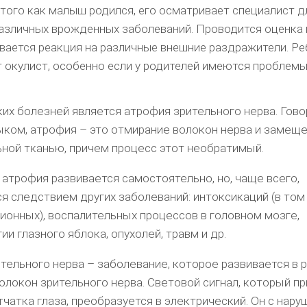
 того как малыш родился, его осматривает специалист д
азличных врожденных заболеваний. Проводится оценка 
ивается реакция на различные внешние раздражители. Р
 окулист, особенно если у родителей имеются проблемы
ких болезней является атрофия зрительного нерва. Гово
ком, атрофия – это отмирание волокон нерва и замеще
ной тканью, причем процесс этот необратимый.
атрофия развивается самостоятельно, но, чаще всего,
я следствием других заболеваний: интоксикаций (в том
ионных), воспалительных процессов в головном мозге,
ии глазного яблока, опухолей, травм и др.
тельного нерва – заболевание, которое развивается в 
олокон зрительного нерва. Световой сигнал, который пр
тчатка глаза, преобразуется в электрический. Он с нар