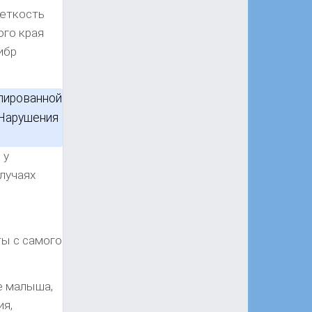
четкость
ого края
ибр
олированной
 Нарушения
 у
лучаях
ы с самого
е малыша,
ия,