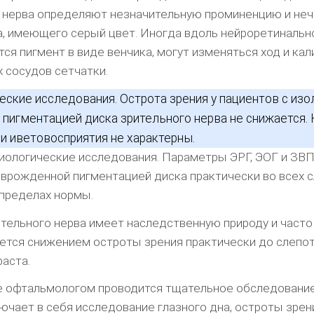
 нерва определяют незначительную проминенцию и не
а, имеющего серый цвет. Иногда вдоль нейроретинальн
ся пигмент в виде венчика, могут изменяться ход и кал
 сосудов сетчатки.
ские исследования. Острота зрения у пациентов с из
пигментацией диска зрительного нерва не снижается.
 и иветовосприятия не характерны.
ологические исследования. Параметры ЭРГ, ЭОГ и ЗВП
 врожденной пигментацией диска практически во всех с
 пределах нормы.
тельного нерва имеет наследственную природу и часто
тся снижением остроты зрения практически до слепот
раста.
е офтальмологом проводится тщательное обследовани
ючает в себя исследование глазного дна, остроты зрен