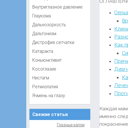
ОГЛАВЛЕН
Внутриглазное давление
Cерый
Глаукома
Вр
Дальнозоркость
Клини
Дальтонизм
Разн
Дистрофия сетчатки
Как п
Катаракта
Cи
Коньюнктивит
Прич
Диаг
Косоглазие
Ка
Нистагм
Лече
Ретинопатия
Прог
Ячмень на глазу
Каждая мама
Свежие статьи
именно след
покраснение
Глазные капли