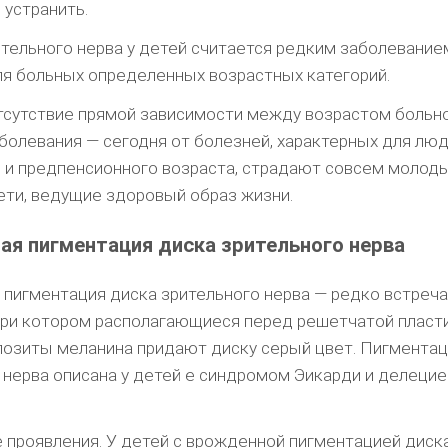
устранить.
тельного нерва у детей считается редким заболевание
я больных определенных возрастных категорий.
сутствие прямой зависимости между возрастом больно
болевания — сегодня от болезней, характерных для лю
 и предпенсионного возраста, страдают совсем молоды
ети, ведущие здоровый образ жизни.
я пигментация диска зрительного нерва
пигментация диска зрительного нерва — редко встре
при котором располагающиеся перед решетчатой пласти
позиты меланина придают диску серый цвет. Пигментац
 нерва описана у детей е синдромом Эикарди и делецие
 проявления. У детей с врожденной пигментацией диск