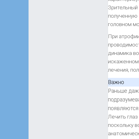
Зрительный
полученную 
головном мо
При атрофии
проводимост
динамика во
искаженном 
лечения, пол
Важно
Раньше даже
подразумева
появляются
Лечить глаз
поскольку в
анатомическ