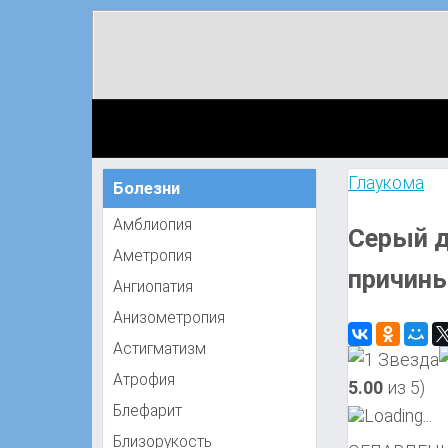
Глаукома
Болезни
Амблиопия
Cерый д
Аметропия
причины
Ангиопатия
Анизометропия
Астигматизм
Атрофия
5.00
из 5)
Блефарит
Loading...
Близорукость