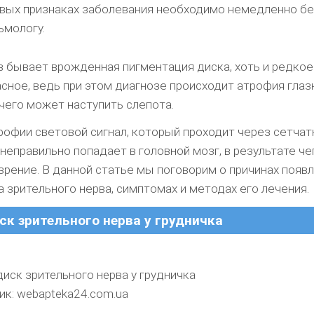
рвых признаках заболевания необходимо немедленно бе
ьмологу.
в бывает врожденная пигментация диска, хоть и редкое
асное, ведь при этом диагнозе происходит атрофия глаз
чего может наступить слепота.
рофии световой сигнал, который проходит через сетчат
 неправильно попадает в головной мозг, в результате че
зрение. В данной статье мы поговорим о причинах появ
а зрительного нерва, симптомах и методах его лечения.
ск зрительного нерва у грудничка
иск зрительного нерва у грудничка
ик: webapteka24.com.ua