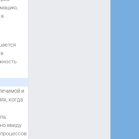
рмацию,
 в
шается
 в
ожность
лечимой и
ях, когда
ла,
но ввиду
 процессов