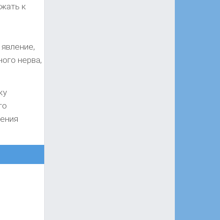
жать к
 явление,
ного нерва,
ку
го
ления