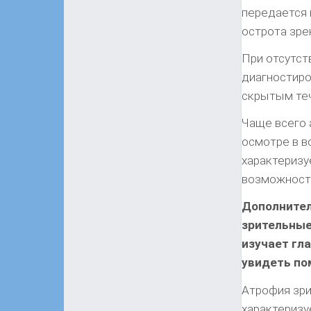
передается 
острота зре
При отсутст
диагностиро
скрытым теч
Чаще всего 
осмотре в в
характеризу
возможность
Дополнител
зрительные
изучает гл
увидеть по
Атрофия зри
характеризу