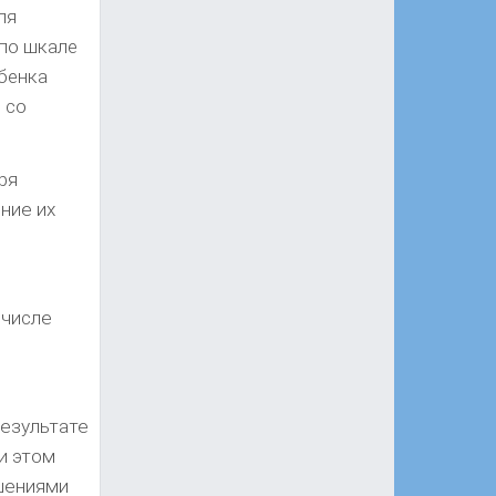
ля
по шкале
ебенка
 со
ря
ние их
 числе
результате
и этом
ушениями