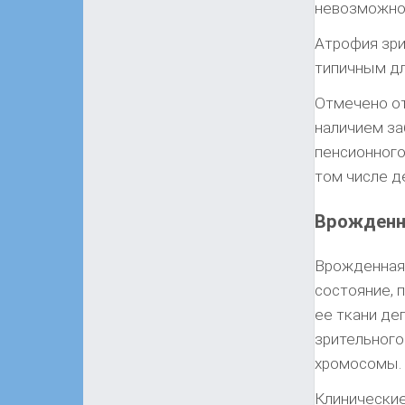
невозможно 
Атрофия зри
типичным дл
Отмечено от
наличием за
пенсионного
том числе д
Врожденна
Врожденная 
состояние, 
ее ткани де
зрительного
хромосомы.
Клинические