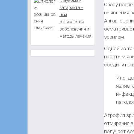
Глаукома и
Сразу после
катаракта –
выявления р
чем
Апгар, оцен
отличаются
осматривает
заболевания и
зрением.
методы лечения
Одной из та
простым язы
соединитель
Иногда 
являетс
инфекц
патолог
Атрофия зри
отмирания в
получает се