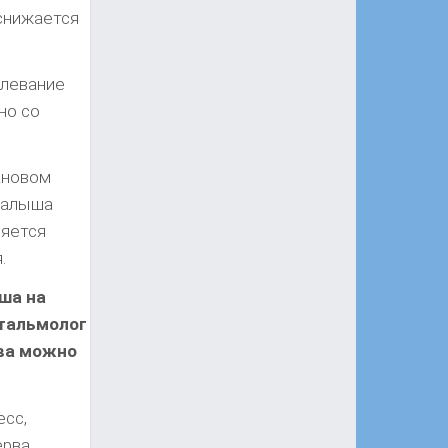
 снижается
олевание
но со
ановом
малыша
ляется
.
ша на
фтальмолог
рва можно
есс,
рва.