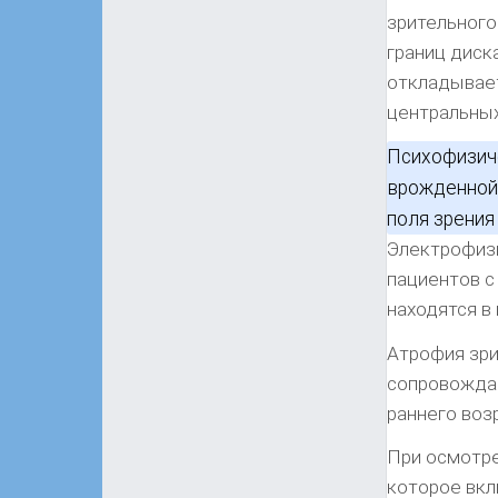
зрительного
границ диск
откладывает
центральных
Психофизиче
врожденной 
поля зрения
Электрофизи
пациентов с
находятся в
Атрофия зри
сопровождае
раннего воз
При осмотр
которое вкл