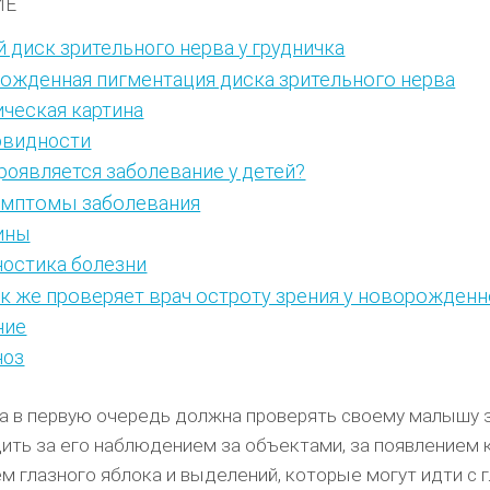
ИЕ
 диск зрительного нерва у грудничка
ожденная пигментация диска зрительного нерва
ческая картина
овидности
роявляется заболевание у детей?
мптомы заболевания
ины
ностика болезни
к же проверяет врач остроту зрения у новорожденн
ние
ноз
 в первую очередь должна проверять своему малышу з
ить за его наблюдением за объектами, за появлением 
м глазного яблока и выделений, которые могут идти с 