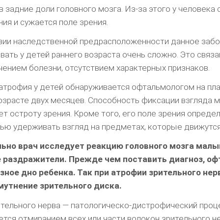
в задние доли головного мозга. Из-за этого у человека
ния и сужается поле зрения.
вии наследственной предрасположенности данное заб
вать у детей раннего возраста очень сложно. Это связа
ением болезни, отсутствием характерных признаков.
атрофия у детей обнаруживается офтальмологом на пл
озрасте двух месяцев. Способность фиксации взгляда 
ет остроту зрения. Кроме того, его поле зрения опреде
ю удерживать взгляд на предметах, которые движутся
ьно врач исследует реакцию головного мозга малы
 раздражители. Прежде чем поставить диагноз, о
азное дно ребенка. Так при атрофии зрительного не
мутнение зрительного диска.
тельного нерва — патологическо-дистрофический проц
ется отмиранием всех или части волокон зрительного не