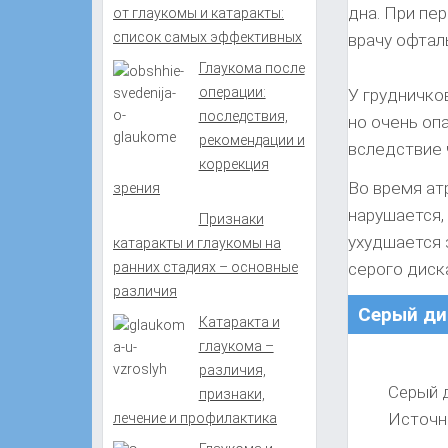
дна. При пе
от глаукомы и катаракты:
список самых эффективных
врачу офтал
Глаукома после
операции:
У грудничко
последствия,
но очень оп
рекомендации и
вследствие 
коррекция
Во время ат
зрения
нарушается,
Признаки
ухудшается 
катаракты и глаукомы на
ранних стадиях – основные
серого диск
различия
Cерый ди
Катаракта и
глаукома –
различия,
Cерый д
признаки,
Источн
лечение и профилактика