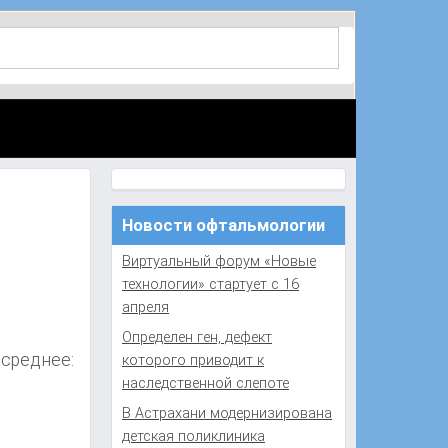
Новости офтальмологии
Виртуальный форум «Новые
технологии» стартует с 16
апреля
Определен ген, дефект
 среднее:
которого приводит к
наследственной слепоте
В Астрахани модернизирована
детская поликлиника