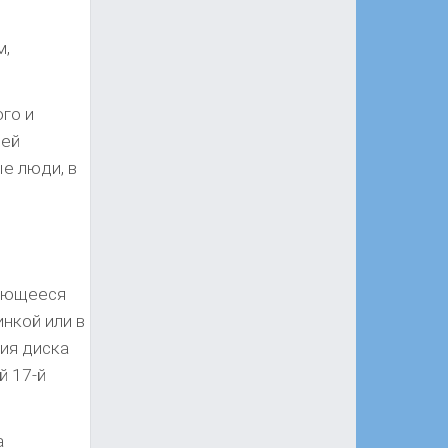
м,
го и
дей
е люди, в
чающееся
нкой или в
ия диска
й 17-й
а