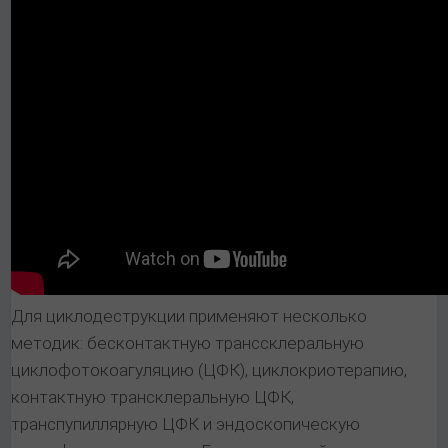
Для циклодеструкции применяют несколько
методик: бесконтактную транссклеральную
циклофотокоагуляцию (ЦФК), циклокриотерапию,
контактную трансклеральную ЦФК,
транспупиллярную ЦФК и эндоскопическую