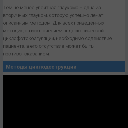
Тем не менее увеитная глаукома – одна из
вторичных глауком, которую успешно лечат
описанным методом. Для всех приведённых
методик, за исключением эндоскопической
циклофотокоагуляции, необходимо содействие
пациента, а его отсутствие может быть
противопоказанием.
Методы циклодеструкции