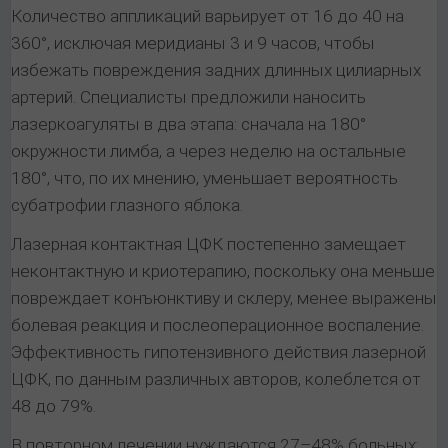
Количество аппликаций варьирует от 16 до 40 на
360°, исключая меридианы 3 и 9 часов, чтобы
избежать повреждения задних длинных цилиарных
артерий. Специалисты предложили наносить
лазеркоагуляты в два этапа: сначала на 180°
окружности лимба, а через неделю на остальные
180°, что, по их мнению, уменьшает вероятность
субатрофии глазного яблока.
Лазерная контактная ЦФК постепенно замещает
неконтактную и криотерапию, поскольку она меньше
повреждает конъюнктиву и склеру, менее выражены
болевая реакция и послеоперационное воспаление.
Эффективность гипотензивного действия лазерной
ЦФК, по данным различных авторов, колеблется от
48 до 79%.
В повторном лечении нуждаются 27–48% больных;