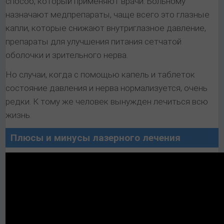
способ, который применяют врачи. Больному
назначают медпрепараты, чаще всего это глазные
капли, которые снижают внутриглазное давление,
препараты для улучшения питания сетчатой
оболочки и зрительного нерва.
Но случаи, когда с помощью капель и таблеток
состояние давления и нерва нормализуется, очень
редки. К тому же человек вынужден лечиться всю
жизнь.
Плюсы и минусы лазерного лечения