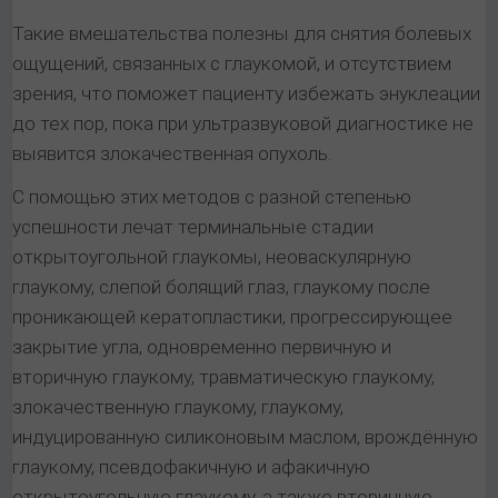
Такие вмешательства полезны для снятия болевых
ощущений, связанных с глаукомой, и отсутствием
зрения, что поможет пациенту избежать энуклеации
до тех пор, пока при ультразвуковой диагностике не
выявится злокачественная опухоль.
С помощью этих методов с разной степенью
успешности лечат терминальные стадии
открытоугольной глаукомы, неоваскулярную
глаукому, слепой болящий глаз, глаукому после
проникающей кератопластики, прогрессирующее
закрытие угла, одновременно первичную и
вторичную глаукому, травматическую глаукому,
злокачественную глаукому, глаукому,
индуцированную силиконовым маслом, врождённую
глаукому, псевдофакичную и афакичную
открытоугольную глаукому, а также вторичную