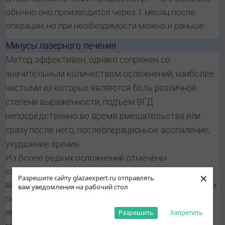
обычно оно производится через 1 месяц после
операции, но при необходимости можно и раньше.
Минусы лазерного лечения
Метод эффективен, однако сопряжен со
значительным количеством осложнений, наиболее
частыми из которых являются боль различной
степени выраженности, подъем ВГД
непосредственно во время вмешательства или
сразу после него, послеоперационное воспаление,
ухудшение зрения.
Из более редких осложнений отмечены
самопроизвольно рассасывающаяся гифема и
×
Разрешите сайту glazaexpert.ru отправлять
витреальные геморрагии, мелкая передняя камера и
вам уведомления на рабочий стол
гипотония, отслойка сетчатки, субатрофия глазного
яблока, осложненная катаракта, злокачественнная
Разрешить
Запретить