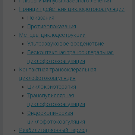
Плюсы и минусы лазерного лечения
Принцип действия циклофотокоагуляции
Показания
Противопоказания
Методы циклодеструкции
Ультразвуковое воздействие
Бесконтактная транссклеральная
циклофотокоагуляция
Контактная транссклеральная
циклофотокоагуляция
Циклокриотерапия
Транспупиллярная
циклофотокоагуляция
Эндоскопическая
циклофотокоагуляция
Реабилитационный период