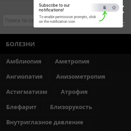
×
Subscribe to our
notifications!
To enable permission prompts, click
Поиск:
on the notification icon
ESC
БОЛЕЗНИ
Амблиопия
Аметропия
Ангиопатия
Анизометропия
Астигматизм
Атрофия
Блефарит
Близорукость
Внутриглазное давление