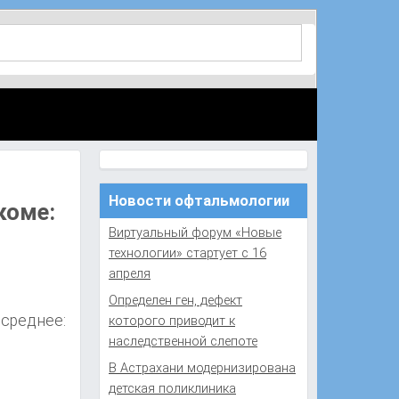
Новости офтальмологии
коме:
Виртуальный форум «Новые
технологии» стартует с 16
апреля
Определен ген, дефект
 среднее:
которого приводит к
наследственной слепоте
В Астрахани модернизирована
детская поликлиника