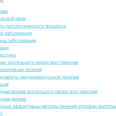
ИЕ
кома
ельный нерв
ть патологического процесса
и заболевания
ины заболевания
наки
ностика
ие зрительного нерва при глаукоме
ервативная терапия
епараты медикаментозной терапии
ация
чная форма зрительного нерва при глаукоме
лная форма
олько эффективны методы лечения атрофии зритель
а?