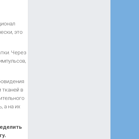
ционал
ески, это
тки. Через
импульсов,
бовидения
 тканей в
рительного
 а на их
ределить
гу.