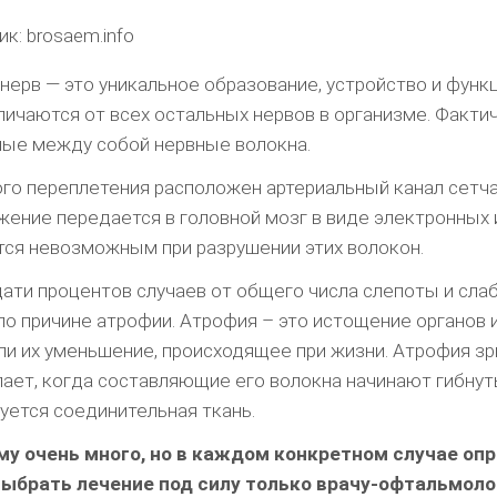
к: brosaem.info
нерв — это уникальное образование, устройство и функ
личаются от всех остальных нервов в организме. Фактич
ые между собой нервные волокна.
ого переплетения расположен артериальный канал сетча
жение передается в головной мозг в виде электронных 
тся невозможным при разрушении этих волокон.
ати процентов случаев от общего числа слепоты и сла
по причине атрофии. Атрофия – это истощение органов и
ли их уменьшение, происходящее при жизни. Атрофия з
пает, когда составляющие его волокна начинают гибнуть,
уется соединительная ткань.
му очень много, но в каждом конкретном случае оп
 выбрать лечение под силу только врачу-офтальмоло