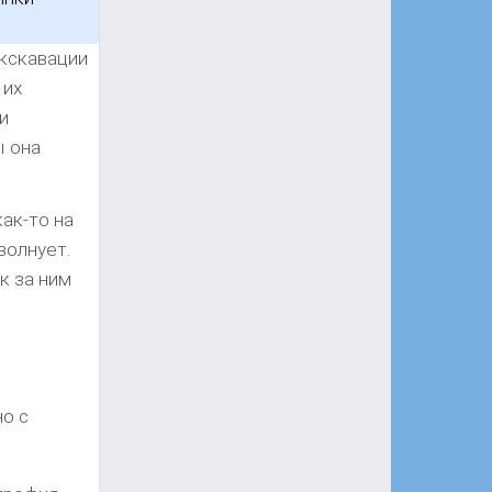
экскавации
 их
и
ы она
ак-то на
волнует.
к за ним
о с