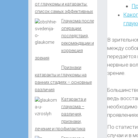
от глаукомы и катаракты:
Пр
список самых эффективных
Каког
Глаукома после
глау
операции:
последствия,
В зрительно
рекомендации и
между собой
коррекция
передаётся 
зрения
нервные вол
Признаки
зрение.
катаракты и глаукомы на
ранних стадиях – основные
Большинство
различия
ведь восста
Катаракта и
необходимо 
глаукома –
различия,
проявлениях
признаки,
По статисти
лечение и профилактика
случаи и в 