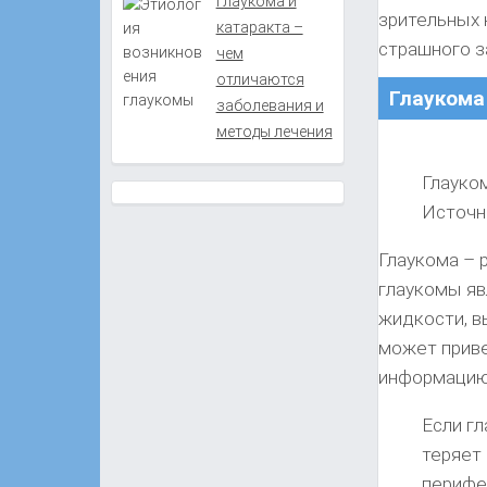
Глаукома и
зрительных 
катаракта –
страшного з
чем
отличаются
Глаукома
заболевания и
методы лечения
Глауко
Источни
Глаукома – 
глаукомы яв
жидкости, в
может приве
информацию 
Если гл
теряет 
перифе