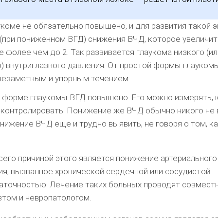
укоме не обязательно повышено, и для развития такой 
(при пониженном ВГД) снижения ВЧД, которое увеличит
 фолее чем до 2. Так развивается глаукома низкого (ил
) внутриглазного давления. От простой формы глауком
незаметным и упорным течением.
 форме глаукомы ВГД повышено. Его можно измерять, к
, контролировать. Понижение же ВЧД обычно никого не 
снижение ВЧД еще и трудно выявить, не говоря о том, ка
сего причиной этого является понижение артериального
ия, вызванное хронической сердечной или сосудистой
аточностью. Лечение таких больных проводят совместн
втом и невропатологом.