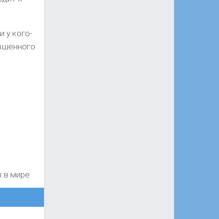
 у кого-
вышенного
 в мире.