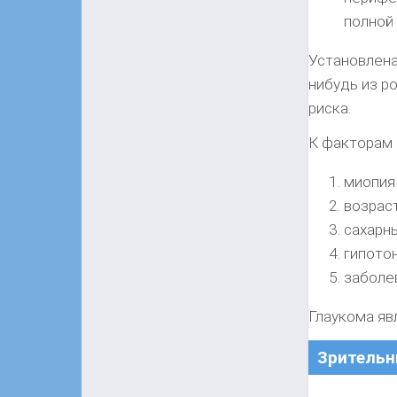
полной 
Установлена
нибудь из р
риска.
К факторам 
миопия 
возраст
сахарн
гипотон
заболе
Глаукома яв
Зрительн