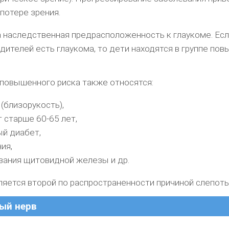
потере зрения.
 наследственная предрасположенность к глаукоме. Если
одителей есть глаукома, то дети находятся в группе по
повышенного риска также относятся:
(близорукость),
 старше 60-65 лет,
ый диабет,
ия,
вания щитовидной железы и др.
ляется второй по распространенности причиной слепоты
ый нерв