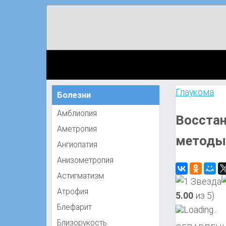
Глаукома
Болезни
Амблиопия
Восстан
Аметропия
методы
Ангиопатия
Анизометропия
Астигматизм
Атрофия
5.00
из 5)
Блефарит
Loading...
Близорукость