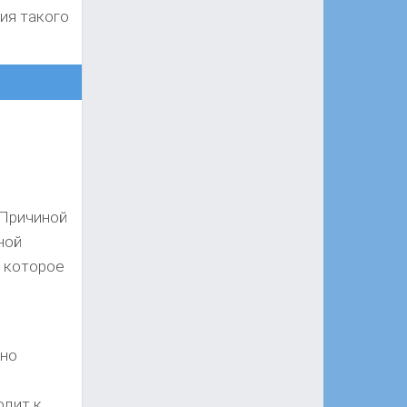
ия такого
 Причиной
ной
 которое
нно
одит к