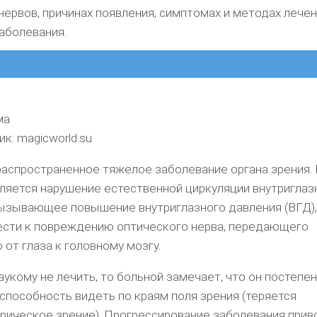
нервов, причинах появления, симптомах и методах лечен
аболевания.
ма
к: magicworld.su
распространенное тяжелое заболевание органа зрения.
ляется нарушение естественной циркуляции внутриглаз
ызывающее повышение внутриглазного давления (ВГД),
сти к повреждению оптического нерва, передающего
от глаза к головному мозгу.
аукому не лечить, то больной замечает, что он постепе
способность видеть по краям поля зрения (теряется
рическое зрение). Прогрессирование заболевания прив