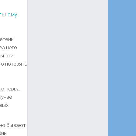
ольному
летены
ез него
мы эти
ью потерять
о нерва,
лучае
рвых
 но бывают
фии