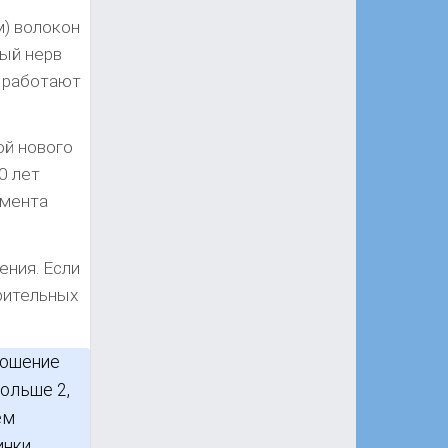
м) волокон
ный нерв
о работают
ой нового
0 лет
омента
ения. Если
зрительных
ношение
больше 2,
ем
инки