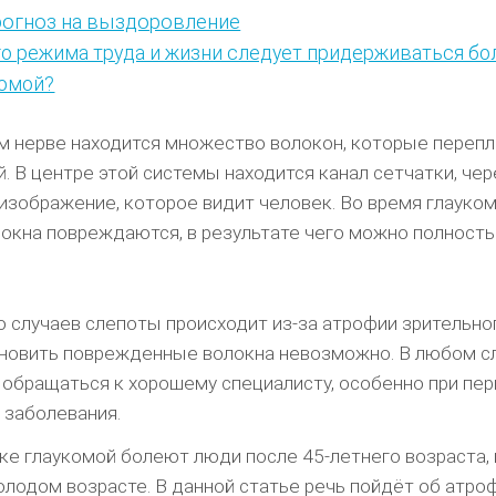
огноз на выздоровление
о режима труда и жизни следует придерживаться б
комой?
м нерве находится множество волокон, которые переп
. В центре этой системы находится канал сетчатки, чер
изображение, которое видит человек. Во время глауко
окна повреждаются, в результате чего можно полност
 случаев слепоты происходит из-за атрофии зрительног
новить поврежденные волокна невозможно. В любом с
обращаться к хорошему специалисту, особенно при пе
 заболевания.
ке глаукомой болеют люди после 45-летнего возраста,
молодом возрасте. В данной статье речь пойдёт об атро