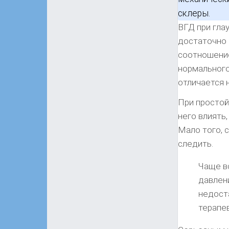
склеры.
ВГД при гла
достаточно 
соотношение
нормального
отличается 
При простой
него влиять
Мало того, 
следить.
Чаще в
давлен
недост
терапе