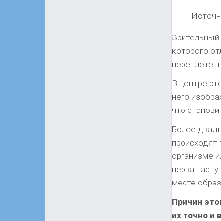
Источни
Зрительный 
которого от
переплетенн
В центре эт
него изобра
что станови
Более двадц
происходят 
организме и
нерва насту
месте образ
Причин это
их точно и