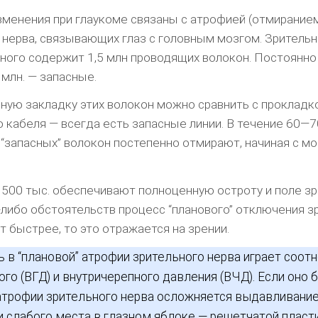
менения при глаукоме связаны с атрофией (отмирание
 нерва, связывающих глаз с головным мозгом. Зритель
ого содержит 1,5 млн проводящих волокон. Постоянн
1 млн. — запасные.
ную закладку этих волокон можно сравнить с прокладк
 кабеля — всегда есть запасные линии. В течение 60—7
 “запасных” волокон постепенно отмирают, начиная с м
500 тыс. обеспечивают полноценную остроту и поле зр
х-либо обстоятельств процесс “планового” отключения 
т быстрее, то это отражается на зрении.
 в “плановой” атрофии зрительного нерва играет соот
ого (ВГД) и внутричерепного давления (ВЧД). Если оно 
атрофии зрительного нерва осложняется выдавливани
 слабого места в глазном яблоке — решетчатой пласт