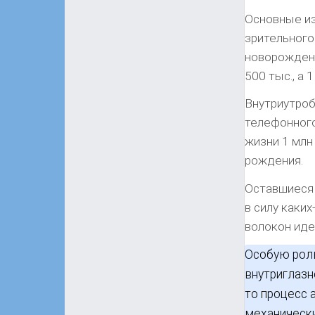
Основные из
зрительного
новорожденн
500 тыс., а 
Внутриутроб
телефонного
жизни 1 млн
рождения.
Оставшиеся 
в силу каки
волокон иде
Особую роль
внутриглазн
то процесс 
механически