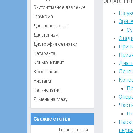
ОГЛАВЛЕН
Внутриглазное давление
Глау
Глаукома
Зрит
Дальнозоркость
Су
Дальтонизм
Стади
Дистрофия сетчатки
Прич
Катаракта
Приз
Диаг
Коньюнктивит
Лечен
Косоглазие
Конс
Нистагм
Пр
Ретинопатия
Опер
Ячмень на глазу
Части
По
Свежие статьи
Наск
нерв
Глазные капли